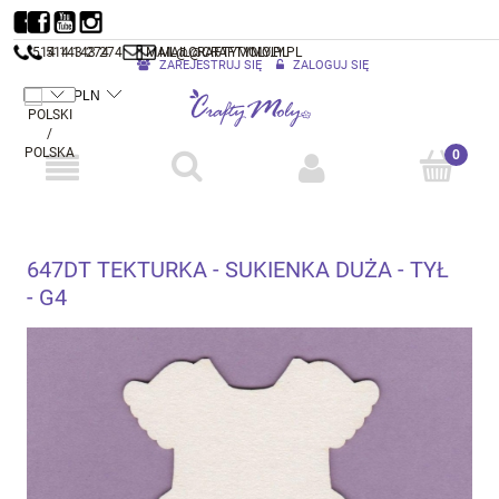
514 143 274
514 143 274
MAIL@CRAFTYMOLY.PL
MAIL@CRAFTYMOLY.PL
ZAREJESTRUJ SIĘ
ZALOGUJ SIĘ
647DT TEKTURKA - SUKIENKA DUŻA - TYŁ
- G4