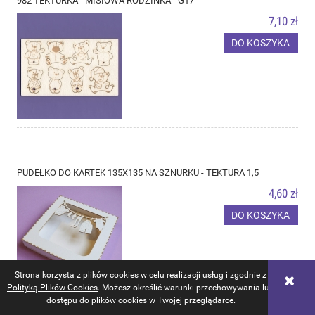
982 TEKTURKA - MISIOWA RODZINKA - G17
7,10 zł
DO KOSZYKA
PUDEŁKO DO KARTEK 135X135 NA SZNURKU - TEKTURA 1,5
4,60 zł
DO KOSZYKA
Strona korzysta z plików cookies w celu realizacji usług i zgodnie z
Polityką Plików Cookies
. Możesz określić warunki przechowywania lub
dostępu do plików cookies w Twojej przeglądarce.