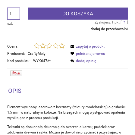
DO KOSZYKA
Zyskujesz
1
pkt [
?
]
szt.
dodaj do przechowalni
Ocena:
zapytaj o produkt
Producent:
CraftyMoly
poleć znajomemu
Kod produktu:
WYK647dt
dodaj opinię
OPIS
Element wycinany laserowo z beermaty (tektury modelarskiej) o grubości
1,5 mm w naturalnym kolorze. Na brzegach mogą występować opalenia
wynikające z procesu produkcji.
Tekturki są doskonałą dekoracją do tworzenia kartek, pudełek oraz
zdobienia drewna i szkła. Można je dowolnie przycinać i przystrajać, w