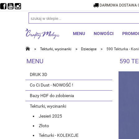
DARMOWA DOSTAWA O
DARMOW
MENU
NOWOŚCI
PROMO
»
»
»
Tekturki, wycinanki
Dziecięce
590 Tekturka - Koni
MENU
590 TE
DRUK 3D
Co Ci Dust - NOWOŚĆ !
Bazy HDF do zdobienia
Tekturki, wycinanki
Jesień 2025
Złoto
Tekturki - KOLEKCJE