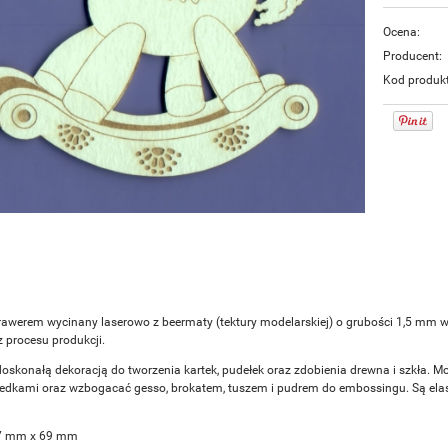
Ocena:
Producent:
Kod produk
rawerem wycinany laserowo z beermaty (tektury modelarskiej) o grubości 1,5 mm
z procesu produkcji.
doskonałą dekoracją do tworzenia kartek, pudełek oraz zdobienia drewna i szkła. M
redkami oraz wzbogacać gesso, brokatem, tuszem i pudrem do embossingu. Są elasty
7 mm x 69 mm