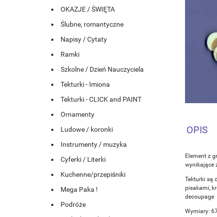
OKAZJE / ŚWIĘTA
Ślubne, romantyczne
Napisy / Cytaty
Ramki
Szkolne / Dzień Nauczyciela
Tekturki - Imiona
Tekturki - CLICK and PAINT
Ornamenty
OPIS
Ludowe / koronki
Instrumenty / muzyka
Element z g
Cyferki / Literki
wynikające 
Kuchenne/przepiśniki
Tekturki są 
pisakami, k
Mega Paka !
decoupage
Podróże
Wymiary: 6