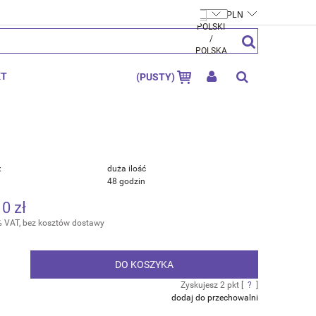
FTYMOLY.PL
ZAREJESTRUJ SIĘ
ZALOGUJ SIĘ
KT
(PUSTY)
:
duża ilość
48 godzin
10 zł
% VAT, bez kosztów dostawy
DO KOSZYKA
.
Zyskujesz
2
pkt [
?
]
dodaj do przechowalni