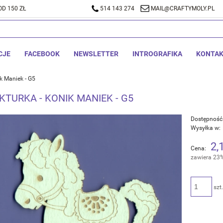
D 150 ZŁ
A DOSTAWA OD 150 ZŁ
514 143 274
514 143 274
MAIL@CRAFTYMOLY.PL
MAIL@CRA
CJE
FACEBOOK
NEWSLETTER
INTROGRAFIKA
KONTA
k Maniek - G5
KTURKA - KONIK MANIEK - G5
Dostępność
Wysyłka w:
2,
Cena:
zawiera 23
szt