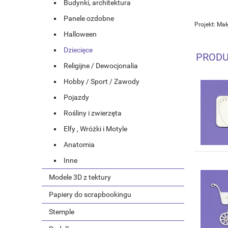
Budynki, architektura
Panele ozdobne
Projekt: Ma
Halloween
Dziecięce
PRODU
Religijne / Dewocjonalia
Hobby / Sport / Zawody
Pojazdy
Rośliny i zwierzęta
Elfy , Wróżki i Motyle
Anatomia
Inne
Modele 3D z tektury
Papiery do scrapbookingu
Stemple