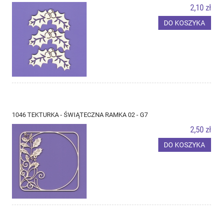
2,10 zł
DO KOSZYKA
1046 TEKTURKA - ŚWIĄTECZNA RAMKA 02 - G7
2,50 zł
DO KOSZYKA