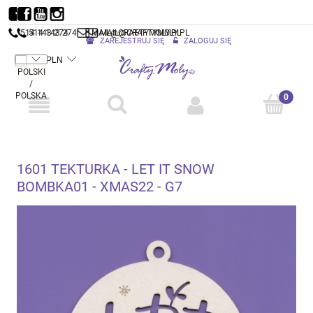
514 143 274
514 143 274
MAIL@CRAFTYMOLY.PL
MAIL@CRAFTYMOLY.PL
ZAREJESTRUJ SIĘ
ZALOGUJ SIĘ
1601 TEKTURKA - LET IT SNOW
BOMBKA01 - XMAS22 - G7