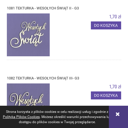
1081 TEKTURKA - WESOŁYCH ŚWIĄT II - G3
1,70 zł
DO KOSZYKA
1082 TEKTURKA - WESOŁYCH ŚWIĄT III- G3
1,70 zł
DO KOSZYKA
Strona korzysta z plików cookies w celu realizacji usług i zgodnie z
Polityką Plików Cookies
. Możesz określić warunki przechowywania lub
dostępu do plików cookies w Twojej przeglądarce.