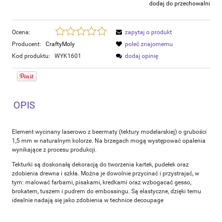
dodaj do przechowalni
Ocena:
zapytaj o produkt
Producent:
CraftyMoly
poleć znajomemu
Kod produktu:
WYK1601
dodaj opinię
OPIS
Element wycinany laserowo z beermaty (tektury modelarskiej) o grubości
1,5 mm w naturalnym kolorze. Na brzegach mogą występować opalenia
wynikające z procesu produkcji.
Tekturki są doskonałą dekoracją do tworzenia kartek, pudełek oraz
zdobienia drewna i szkła. Można je dowolnie przycinać i przystrajać, w
tym: malować farbami, pisakami, kredkami oraz wzbogacać gesso,
brokatem, tuszem i pudrem do embossingu. Są elastyczne, dzięki temu
idealnie nadają się jako zdobienia w technice decoupage