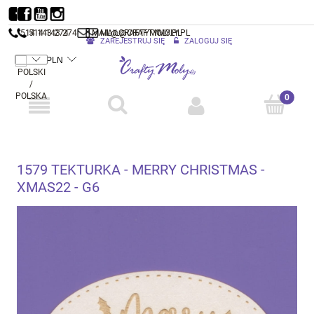
514 143 274
514 143 274
MAIL@CRAFTYMOLY.PL
MAIL@CRAFTYMOLY.PL
ZAREJESTRUJ SIĘ
ZALOGUJ SIĘ
1579 TEKTURKA - MERRY CHRISTMAS -
XMAS22 - G6