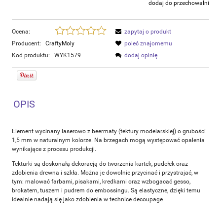
dodaj do przechowalni
Ocena:
zapytaj o produkt
Producent:
CraftyMoly
poleć znajomemu
Kod produktu:
WYK1579
dodaj opinię
OPIS
Element wycinany laserowo z beermaty (tektury modelarskiej) o grubości
1,5 mm w naturalnym kolorze. Na brzegach mogą występować opalenia
wynikające z procesu produkcji.
Tekturki są doskonałą dekoracją do tworzenia kartek, pudełek oraz
zdobienia drewna i szkła. Można je dowolnie przycinać i przystrajać, w
tym: malować farbami, pisakami, kredkami oraz wzbogacać gesso,
brokatem, tuszem i pudrem do embossingu. Są elastyczne, dzięki temu
idealnie nadają się jako zdobienia w technice decoupage