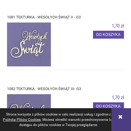
1081 TEKTURKA - WESOŁYCH ŚWIĄT II - G3
1,70 zł
DO KOSZYKA
1082 TEKTURKA - WESOŁYCH ŚWIĄT III- G3
1,70 zł
DO KOSZYKA
Strona korzysta z plików cookies w celu realizacji usług i zgodnie z
Polityką Plików Cookies
. Możesz określić warunki przechowywania lub
dostępu do plików cookies w Twojej przeglądarce.