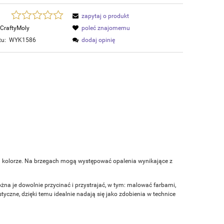
zapytaj o produkt
CraftyMoly
poleć znajomemu
tu:
WYK1586
dodaj opinię
m kolorze. Na brzegach mogą występować opalenia wynikające z
ożna je dowolnie przycinać i przystrajać, w tym: malować farbami,
czne, dzięki temu idealnie nadają się jako zdobienia w technice