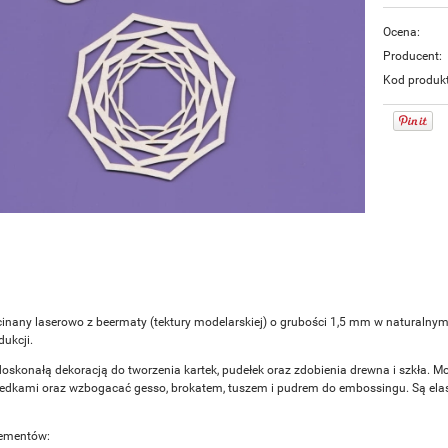
Ocena:
Producent:
Kod produk
inany laserowo z beermaty (tektury modelarskiej) o grubości 1,5 mm w naturalny
ukcji.
doskonałą dekoracją do tworzenia kartek, pudełek oraz zdobienia drewna i szkła. M
redkami oraz wzbogacać gesso, brokatem, tuszem i pudrem do embossingu. Są elasty
ementów: