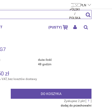
FTYMOLY.PL
ZAREJESTRUJ SIĘ
ZALOGUJ SIĘ
KT
(PUSTY)
 G7
:
duża ilość
48 godzin
50 zł
% VAT, bez kosztów dostawy
DO KOSZYKA
.
Zyskujesz
2
pkt [
?
]
dodaj do przechowalni