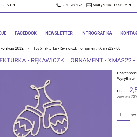
D 150 ZŁ
A DOSTAWA OD 150 ZŁ
514 143 274
514 143 274
MAIL@CRAFTYMOLY.PL
MAIL@CRA
CJE
FACEBOOK
NEWSLETTER
INTROGRAFIKA
KONTA
»
kolekcja 2022
1586 Tekturka - Rękawiczki i ornament - Xmas22 - G7
EKTURKA - RĘKAWICZKI I ORNAMENT - XMAS22 -
Dostępność
Wysyłka w:
2,
Cena:
zawiera 23
szt