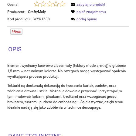
Ocena:
zapytaj o produkt
Producent:
CraftyMoly
poleć znajomemu
Kod produktu:
WYK1638
dodaj opinię
OPIS
Element wycinany laserowo z beermaty (tektury modelarskiej) o grubości
1,5 mm w naturalnym kolorze. Na brzegach mogą występować opalenia
wynikające z procesu produkcji.
Tekturki są doskonałą dekoracją do tworzenia kartek, pudełek, oraz
zdobienia drewna i szkła. Można je dowolnie przycinać i przystrajać, w
tym: malować farbami, pisakami, kredkami oraz wzbogacać gesso,
brokatem, tuszem i pudrem do embossingu. Są elastyczne, dzięki temu
idealnie nadają się jako zdobienia w technice decoupage.