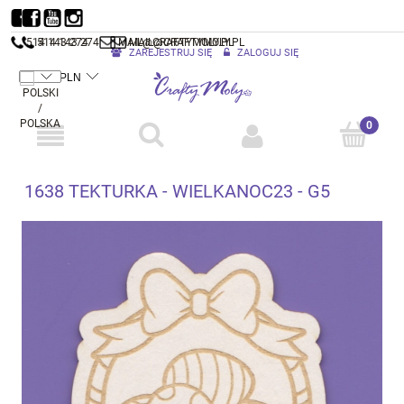
514 143 274
514 143 274
MAIL@CRAFTYMOLY.PL
MAIL@CRAFTYMOLY.PL
ZAREJESTRUJ SIĘ
ZALOGUJ SIĘ
1638 TEKTURKA - WIELKANOC23 - G5