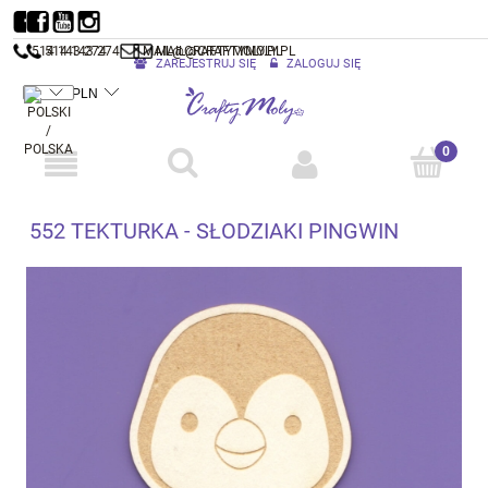
514 143 274
514 143 274
MAIL@CRAFTYMOLY.PL
MAIL@CRAFTYMOLY.PL
ZAREJESTRUJ SIĘ
ZALOGUJ SIĘ
552 TEKTURKA - SŁODZIAKI PINGWIN