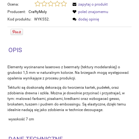
Ocena:
zapytaj o produkt
Producent:
CraftyMoly
poleć znajomemu
Kod produktu:
WYK552.
dodaj opinię
OPIS
Elementy wycinanane laserowo z beermaty (tektury modelarskiej) o
grubości 1,5 mm w naturalnym kolorze. Na brzegach mogą występować
opalenia wynikające z procesu produkcji.
Tekturki są doskonałą dekoracją do tworzenia kartek, pudełek, oraz
zdobienia drewna i szkła. Można je dowolnie przycinać i przystrajać, w
tym: malować farbami, pisakami, kredkami oraz wzbogacać gesso,
brokatem, tuszem i pudrem do embossingu. Są elastyczne, dzięki temu
idealnie nadają się jako zdobienia w technice decoupage.
wysokość 7 cm
DANE TECHNICZNE