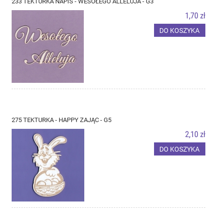
233 TEKTURKA NAPIS - WESOŁEGO ALLELUJA - G3
1,70 zł
DO KOSZYKA
275 TEKTURKA - HAPPY ZAJĄC - G5
2,10 zł
DO KOSZYKA