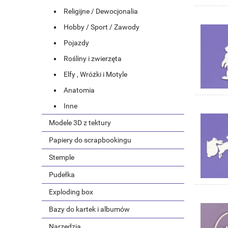
Religijne / Dewocjonalia
Hobby / Sport / Zawody
Pojazdy
Rośliny i zwierzęta
Elfy , Wróżki i Motyle
Anatomia
Inne
Modele 3D z tektury
Papiery do scrapbookingu
Stemple
Pudełka
Exploding box
Bazy do kartek i albumów
Narzędzia