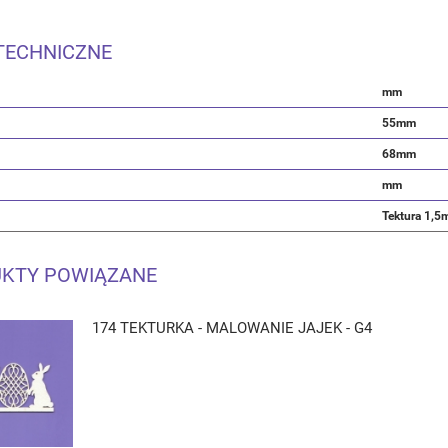
TECHNICZNE
mm
55mm
68mm
mm
Tektura 1,
KTY POWIĄZANE
174 TEKTURKA - MALOWANIE JAJEK - G4