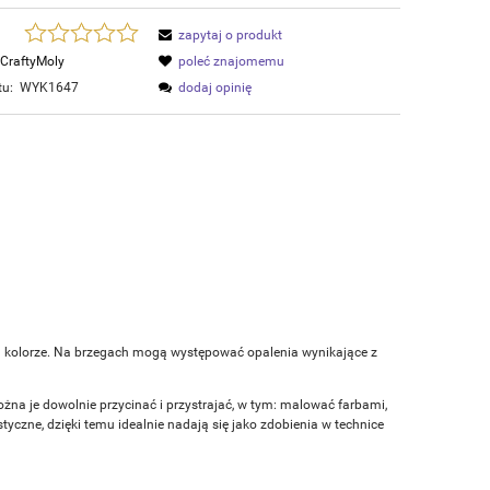
zapytaj o produkt
CraftyMoly
poleć znajomemu
tu:
WYK1647
dodaj opinię
m kolorze. Na brzegach mogą występować opalenia wynikające z
ożna je dowolnie przycinać i przystrajać, w tym: malować farbami,
czne, dzięki temu idealnie nadają się jako zdobienia w technice