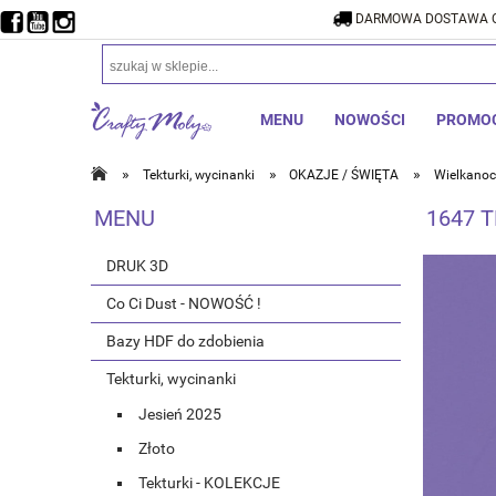
DARMOWA DOSTAWA O
DARMOW
MENU
NOWOŚCI
PROMO
»
»
»
Tekturki, wycinanki
OKAZJE / ŚWIĘTA
Wielkanoc
MENU
1647 
DRUK 3D
Co Ci Dust - NOWOŚĆ !
Bazy HDF do zdobienia
Tekturki, wycinanki
Jesień 2025
Złoto
Tekturki - KOLEKCJE