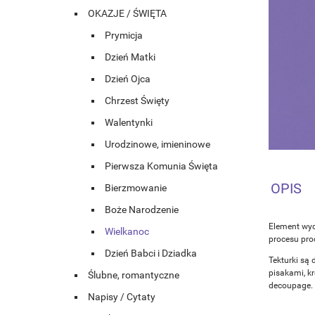
OKAZJE / ŚWIĘTA
Prymicja
Dzień Matki
Dzień Ojca
Chrzest Święty
Walentynki
Urodzinowe, imieninowe
Pierwsza Komunia Święta
OPIS
Bierzmowanie
Boże Narodzenie
Element wyc
Wielkanoc
procesu prod
Dzień Babci i Dziadka
Tekturki są 
pisakami, k
Ślubne, romantyczne
decoupage.
Napisy / Cytaty