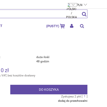
FTYMOLY.PL
ZAREJESTRUJ SIĘ
ZALOGUJ SIĘ
KT
(PUSTY)
:
duża ilość
48 godzin
10 zł
% VAT, bez kosztów dostawy
DO KOSZYKA
.
Zyskujesz
2
pkt [
?
]
dodaj do przechowalni