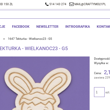
D 150 ZŁ
A DOSTAWA OD 150 ZŁ
514 143 274
514 143 274
MAIL@CRAFTYMOLY.PL
MAIL@CRA
CJE
FACEBOOK
NEWSLETTER
INTROGRAFIKA
KONTA
»
1647 Tekturka - Wielkanoc23 - G5
TEKTURKA - WIELKANOC23 - G5
Dostępność
Wysyłka w:
2,
Cena:
zawiera 23
szt