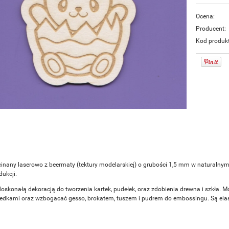
Ocena:
Producent:
Kod produk
inany laserowo z beermaty (tektury modelarskiej) o grubości 1,5 mm w naturalny
ukcji.
doskonałą dekoracją do tworzenia kartek, pudełek, oraz zdobienia drewna i szkła. M
redkami oraz wzbogacać gesso, brokatem, tuszem i pudrem do embossingu. Są elasty