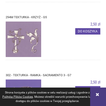
294M TEKTURKA - KRZYŻ - G5
2,50 zł
DO KOSZYKA
302 - TEKTURKA - RAMKA - SACRAMENTO 3 - G7
2,50 zł
DO KOSZYKA
Strona korzysta z plików cookies w celu realizacji usług i zgodnie z
Polityką Plików Cookies
. Możesz określić warunki przechowywania lub
dostępu do plików cookies w Twojej przeglądarce.