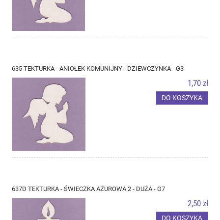
635 TEKTURKA - ANIOŁEK KOMUNIJNY - DZIEWCZYNKA - G3
1,70 zł
DO KOSZYKA
637D TEKTURKA - ŚWIECZKA AŻUROWA 2 - DUŻA - G7
2,50 zł
DO KOSZYKA