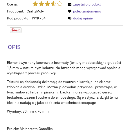
Ocena:
zapytaj o produkt
Producent:
CraftyMoly
poleć znajomemu
Kod produktu:
WYK754
dodaj opinię
OPIS
Element wycinany laserowo z beermaty (tektury modelarskiej) o grubości
1,5 mm w naturalnym kolorze. Na brzegach mogą występować opalenia
wynikające z procesu produkcji.
Tekturki są doskonałą dekoracją do tworzenia kartek, pudełek oraz
zdobienia drewna i szkła. Można je dowolnie przycinać i przystrajać, w
tym: malować farbami, pisakami, kredkami oraz wzbogacać gesso,
brokatem, tuszem i pudrem do embossingu. Są elastyczne, dzięki temu
idealnie nadają się jako zdobienia w technice decoupage.
Wymiary: 30 mm x 70 mm
Projekt: Małgorzata Gomółka