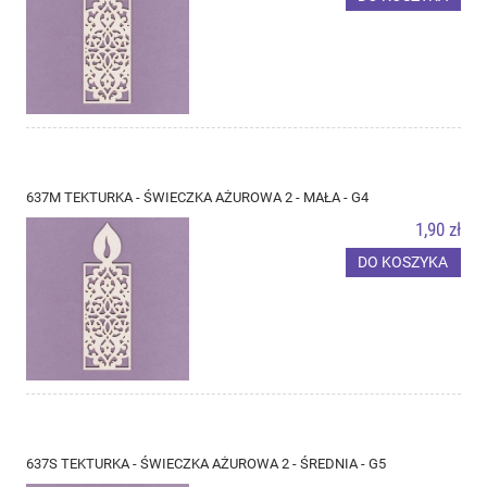
637M TEKTURKA - ŚWIECZKA AŻUROWA 2 - MAŁA - G4
1,90 zł
DO KOSZYKA
637S TEKTURKA - ŚWIECZKA AŻUROWA 2 - ŚREDNIA - G5