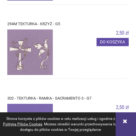
294M TEKTURKA - KRZYŻ - G5
2,50 zł
DO KOSZYKA
302 - TEKTURKA - RAMKA - SACRAMENTO 3 - G7
2,50 zł
DO KOSZYKA
Strona korzysta z plików cookies w celu realizacji usług i zgodnie z
Polityką Plików Cookies
. Możesz określić warunki przechowywania lub
dostępu do plików cookies w Twojej przeglądarce.