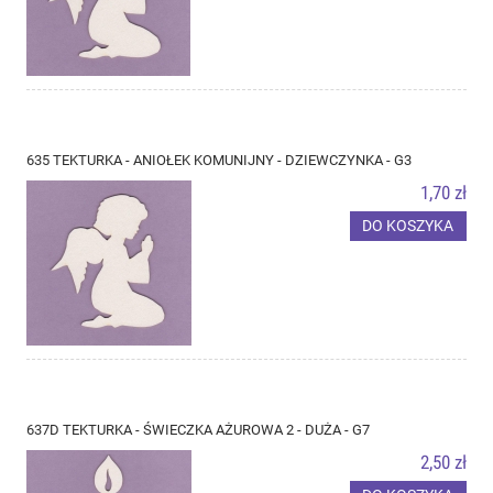
635 TEKTURKA - ANIOŁEK KOMUNIJNY - DZIEWCZYNKA - G3
1,70 zł
DO KOSZYKA
637D TEKTURKA - ŚWIECZKA AŻUROWA 2 - DUŻA - G7
2,50 zł