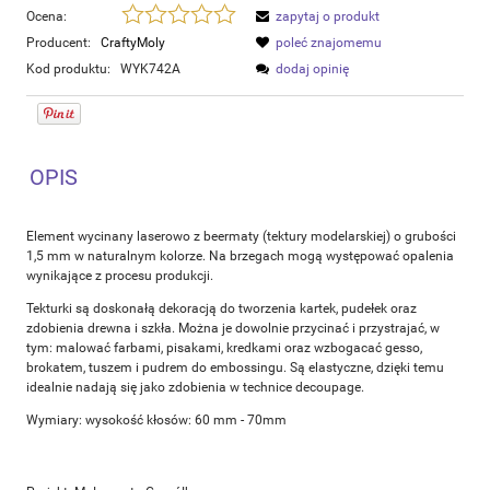
Ocena:
zapytaj o produkt
Producent:
CraftyMoly
poleć znajomemu
Kod produktu:
WYK742A
dodaj opinię
OPIS
Element wycinany laserowo z beermaty (tektury modelarskiej) o grubości
1,5 mm w naturalnym kolorze. Na brzegach mogą występować opalenia
wynikające z procesu produkcji.
Tekturki są doskonałą dekoracją do tworzenia kartek, pudełek oraz
zdobienia drewna i szkła. Można je dowolnie przycinać i przystrajać, w
tym: malować farbami, pisakami, kredkami oraz wzbogacać gesso,
brokatem, tuszem i pudrem do embossingu. Są elastyczne, dzięki temu
idealnie nadają się jako zdobienia w technice decoupage.
Wymiary: wysokość kłosów: 60 mm - 70mm