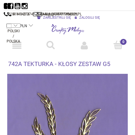
514 143 274
514 143 274
MAIL@CRAFTYMOLY.PL
MAIL@CRAFTYMOLY.PL
ZAREJESTRUJ SIĘ
ZALOGUJ SIĘ
742A TEKTURKA - KŁOSY ZESTAW G5