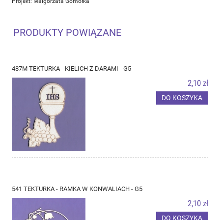
Projekt: Małgorzata Gomółka
PRODUKTY POWIĄZANE
487M TEKTURKA - KIELICH Z DARAMI - G5
2,10 zł
DO KOSZYKA
541 TEKTURKA - RAMKA W KONWALIACH - G5
2,10 zł
DO KOSZYKA