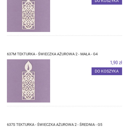
DO KOSZYKA
637M TEKTURKA - ŚWIECZKA AŻUROWA 2 - MAŁA - G4
1,90 zł
DO KOSZYKA
637S TEKTURKA - ŚWIECZKA AŻUROWA 2 - ŚREDNIA - G5