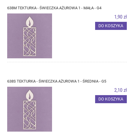
638M TEKTURKA - ŚWIECZKA AŻUROWA 1 - MAŁA - G4
1,90 zł
DO KOSZYKA
638S TEKTURKA - ŚWIECZKA AŻUROWA 1 - ŚREDNIA - G5
2,10 zł
DO KOSZYKA