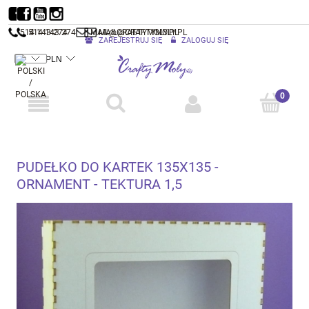
514 143 274
514 143 274
MAIL@CRAFTYMOLY.PL
MAIL@CRAFTYMOLY.PL
ZAREJESTRUJ SIĘ
ZALOGUJ SIĘ
PUDEŁKO DO KARTEK 135X135 -
ORNAMENT - TEKTURA 1,5