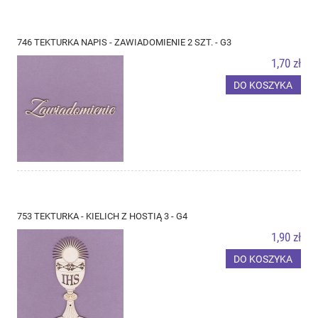
746 TEKTURKA NAPIS - ZAWIADOMIENIE 2 SZT. - G3
1,70 zł
DO KOSZYKA
753 TEKTURKA - KIELICH Z HOSTIĄ 3 - G4
1,90 zł
DO KOSZYKA