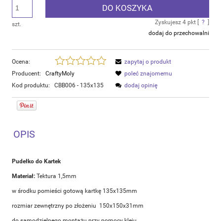
DO KOSZYKA
Zyskujesz
4
pkt [
?
]
szt.
dodaj do przechowalni
Ocena:
zapytaj o produkt
Producent:
CraftyMoly
poleć znajomemu
Kod produktu:
CBB006 - 135x135
dodaj opinię
OPIS
Pudełko do Kartek
Materiał:
Tektura 1,5mm
w środku pomieści gotową kartkę 135x135mm
rozmiar zewnętrzny po złożeniu 150x150x31mm
do samodzielnego montażu przy pomocy kleju