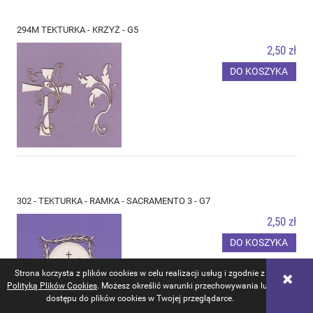
294M TEKTURKA - KRZYŻ - G5
2,50 zł
DO KOSZYKA
302 - TEKTURKA - RAMKA - SACRAMENTO 3 - G7
2,50 zł
DO KOSZYKA
Strona korzysta z plików cookies w celu realizacji usług i zgodnie z
Polityką Plików Cookies
. Możesz określić warunki przechowywania lub
dostępu do plików cookies w Twojej przeglądarce.