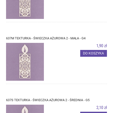
637M TEKTURKA - ŚWIECZKA AŻUROWA 2 - MAŁA - G4
1,90 zł
DO KOSZYKA
637S TEKTURKA - ŚWIECZKA AŻUROWA 2 - ŚREDNIA - G5
2,10 zł