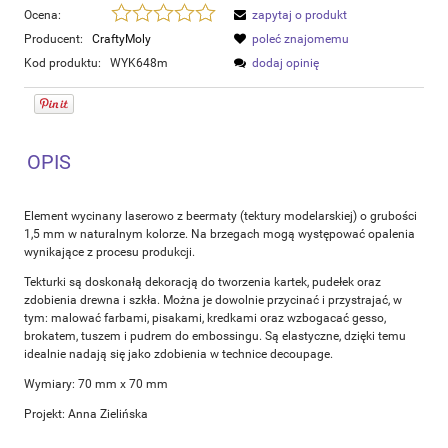
Ocena:
zapytaj o produkt
Producent:
CraftyMoly
poleć znajomemu
Kod produktu:
WYK648m
dodaj opinię
OPIS
Element wycinany laserowo z beermaty (tektury modelarskiej) o grubości
1,5 mm w naturalnym kolorze. Na brzegach mogą występować opalenia
wynikające z procesu produkcji.
Tekturki są doskonałą dekoracją do tworzenia kartek, pudełek oraz
zdobienia drewna i szkła. Można je dowolnie przycinać i przystrajać, w
tym: malować farbami, pisakami, kredkami oraz wzbogacać gesso,
brokatem, tuszem i pudrem do embossingu. Są elastyczne, dzięki temu
idealnie nadają się jako zdobienia w technice decoupage.
Wymiary: 70 mm x 70 mm
Projekt: Anna Zielińska