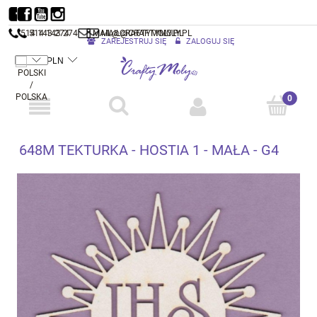
514 143 274
514 143 274
MAIL@CRAFTYMOLY.PL
MAIL@CRAFTYMOLY.PL
ZAREJESTRUJ SIĘ
ZALOGUJ SIĘ
648M TEKTURKA - HOSTIA 1 - MAŁA - G4