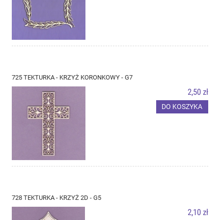
725 TEKTURKA - KRZYŻ KORONKOWY - G7
2,50 zł
DO KOSZYKA
728 TEKTURKA - KRZYŻ 2D - G5
2,10 zł