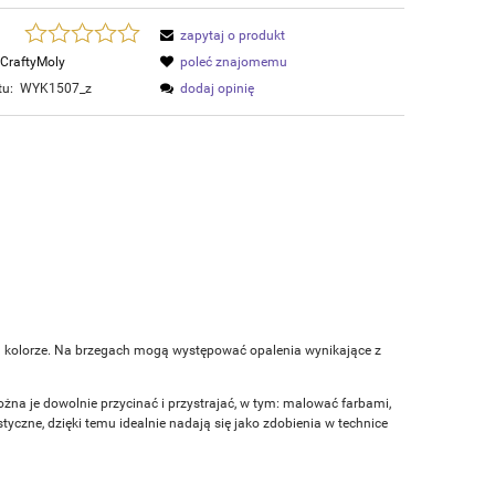
zapytaj o produkt
CraftyMoly
poleć znajomemu
tu:
WYK1507_z
dodaj opinię
m kolorze. Na brzegach mogą występować opalenia wynikające z
ożna je dowolnie przycinać i przystrajać, w tym: malować farbami,
czne, dzięki temu idealnie nadają się jako zdobienia w technice