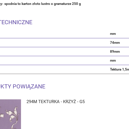
y- spodnia to karton złoto lustro o gramaturze 250 g
TECHNICZNE
mm
74mm
89mm
mm
Tektura 1,
KTY POWIĄZANE
294M TEKTURKA - KRZYŻ - G5