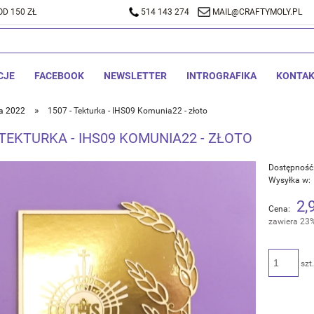
D 150 ZŁ
A DOSTAWA OD 150 ZŁ
514 143 274
514 143 274
MAIL@CRAFTYMOLY.PL
MAIL@CRA
CJE
FACEBOOK
NEWSLETTER
INTROGRAFIKA
KONTA
»
a 2022
1507 - Tekturka - IHS09 Komunia22 - złoto
 TEKTURKA - IHS09 KOMUNIA22 - ZŁOTO
Dostępność
Wysyłka w:
2,
Cena:
zawiera 23
szt