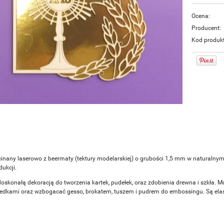
Ocena:
Producent:
Kod produk
inany laserowo z beermaty (tektury modelarskiej) o grubości 1,5 mm w naturalny
ukcji.
doskonałą dekoracją do tworzenia kartek, pudełek, oraz zdobienia drewna i szkła. M
redkami oraz wzbogacać gesso, brokatem, tuszem i pudrem do embossingu. Są elasty