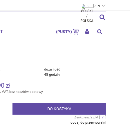
FTYMOLY.PL
ZAREJESTRUJ SIĘ
ZALOGUJ SIĘ
KT
(PUSTY)
:
duża ilość
48 godzin
90 zł
% VAT, bez kosztów dostawy
DO KOSZYKA
.
Zyskujesz
2
pkt [
?
]
dodaj do przechowalni