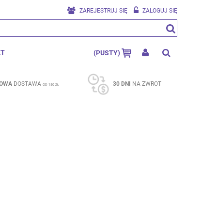
ZAREJESTRUJ SIĘ
ZALOGUJ SIĘ
KT
(PUSTY)
OWA
DOSTAWA
30 DNI
NA ZWROT
OD 150 ZŁ