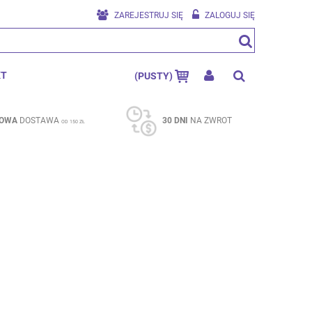
ZAREJESTRUJ SIĘ
ZALOGUJ SIĘ
KT
(PUSTY)
OWA
DOSTAWA
30 DNI
NA ZWROT
OD 150 ZŁ