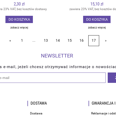
2,30 zł
15,10 zł
ra 23% VAT, bez kosztów dostawy
zawiera 23% VAT, bez kosztów d
DO KOSZYKA
DO KOSZYKA
zobacz więcej
zobacz więcej
«
1
...
13
14
15
16
17
»
NEWSLETTER
s e-mail, jeżeli chcesz otrzymywać informacje o nowościa
DOSTAWA
GWARANCJA I
Dostawa
Reklamacje i ods