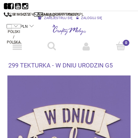
514 143 274
514 143 274
MAIL@CRAFTYMOLY.PL
MAIL@CRAFTYMOLY.PL
ZAREJESTRUJ SIĘ
ZALOGUJ SIĘ
299 TEKTURKA - W DNIU URODZIN G5