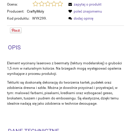
Ocena:
zapytaj o produkt
Producent:
CraftyMoly
poleć znajomemu
Kod produktu:
WYK299.
dodaj opinię
OPIS
Element wycinany laserowo z beermaty (tektury modelarskiej) o grubości
1,5 mm w naturalnym kolorze. Na brzegach mogą występować opalenia
wynikające z procesu produkcji.
Tekturki są doskonałą dekoracją do tworzenia kartek, pudełek oraz
zdobienia drewna i szkła. Można je dowolnie przycinać i przystrajać, w
tym: malować farbami, pisakami, kredkami oraz wzbogacać gesso,
brokatem, tuszem i pudrem do embossingu. Są elastyczne, dzięki temu
idealnie nadają się jako zdobienia w technice decoupage.