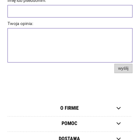
Imię lub pseudonim:
Twoja opinia:
wyślij
O FIRMIE
POMOC
DOSTAWA