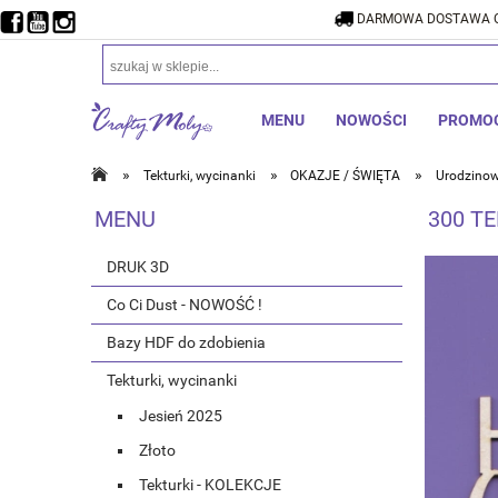
DARMOWA DOSTAWA O
DARMOW
MENU
NOWOŚCI
PROMO
»
»
»
Tekturki, wycinanki
OKAZJE / ŚWIĘTA
Urodzinow
MENU
300 TE
DRUK 3D
Co Ci Dust - NOWOŚĆ !
Bazy HDF do zdobienia
Tekturki, wycinanki
Jesień 2025
Złoto
Tekturki - KOLEKCJE