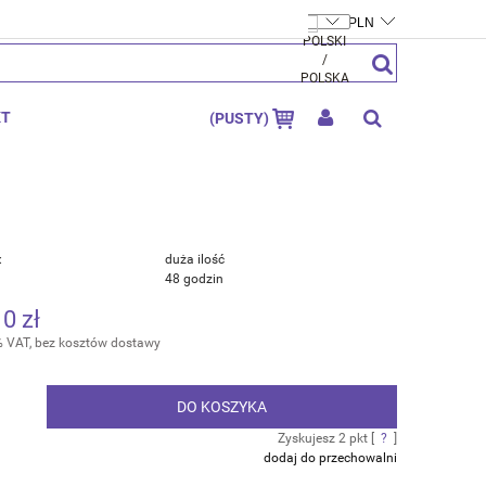
FTYMOLY.PL
ZAREJESTRUJ SIĘ
ZALOGUJ SIĘ
KT
(PUSTY)
:
duża ilość
48 godzin
10 zł
% VAT, bez kosztów dostawy
DO KOSZYKA
.
Zyskujesz
2
pkt [
?
]
dodaj do przechowalni