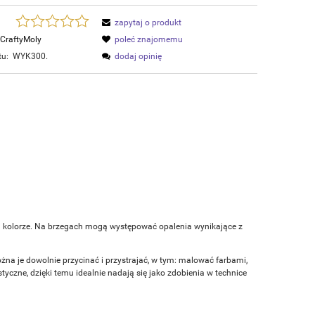
zapytaj o produkt
CraftyMoly
poleć znajomemu
tu:
WYK300.
dodaj opinię
m kolorze. Na brzegach mogą występować opalenia wynikające z
ożna je dowolnie przycinać i przystrajać, w tym: malować farbami,
czne, dzięki temu idealnie nadają się jako zdobienia w technice