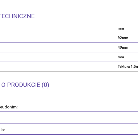
TECHNICZNE
mm
92mm
49mm
mm
Tektura 1,
 O PRODUKCIE (0)
seudonim:
ia: