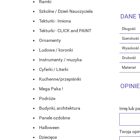
Ramki
Szkolne / Dzień Nauczyciela
DANE 
Tekturki - Imiona
Długość
Tekturki - CLICK and PAINT
Szerokość
Ornamenty
Wysokość
Ludowe / koronki
Grubość
Instrumenty / muzyka
Materiał
Cyferki / Literki
Kuchenne/przepiśniki
OPINIE
Mega Paka !
Podróże
Budynki, architektura
Imię lub p
Panele ozdobne
Halloween
Twoja opin
Dziecięce