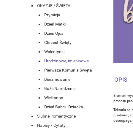
OKAZJE / ŚWIĘTA
Prymicja
Dzień Matki
Dzień Ojca
Chrzest Święty
Walentynki
Urodzinowe, imieninowe
Pierwsza Komunia Święta
OPIS
Bierzmowanie
Boże Narodzenie
Element wyc
Wielkanoc
procesu prod
Dzień Babci i Dziadka
Tekturki są 
pisakami, k
Ślubne, romantyczne
decoupage.
Napisy / Cytaty