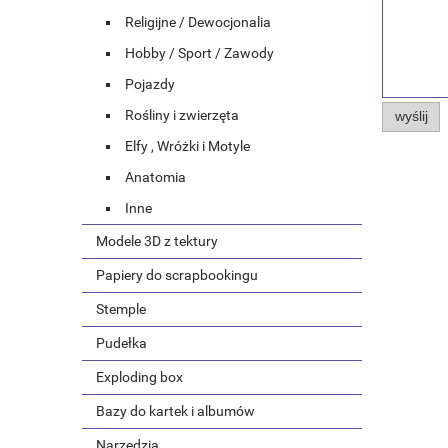
Religijne / Dewocjonalia
Hobby / Sport / Zawody
Pojazdy
Rośliny i zwierzęta
wyślij
Elfy , Wróżki i Motyle
Anatomia
Inne
Modele 3D z tektury
Papiery do scrapbookingu
Stemple
Pudełka
Exploding box
Bazy do kartek i albumów
Narzędzia