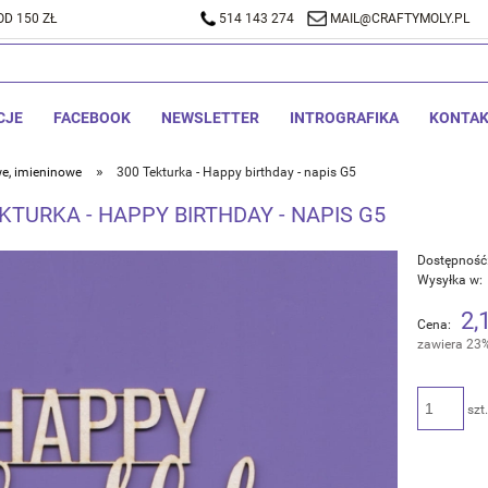
D 150 ZŁ
A DOSTAWA OD 150 ZŁ
514 143 274
514 143 274
MAIL@CRAFTYMOLY.PL
MAIL@CRA
CJE
FACEBOOK
NEWSLETTER
INTROGRAFIKA
KONTA
»
e, imieninowe
300 Tekturka - Happy birthday - napis G5
KTURKA - HAPPY BIRTHDAY - NAPIS G5
Dostępność
Wysyłka w:
2,
Cena:
zawiera 23
szt