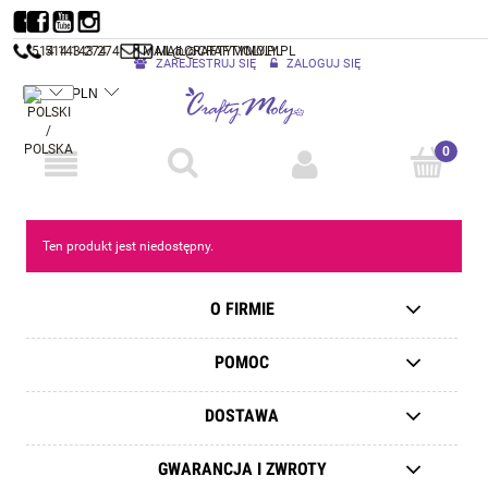
514 143 274
514 143 274
MAIL@CRAFTYMOLY.PL
MAIL@CRAFTYMOLY.PL
ZAREJESTRUJ SIĘ
ZALOGUJ SIĘ
Ten produkt jest niedostępny.
O FIRMIE
POMOC
DOSTAWA
GWARANCJA I ZWROTY