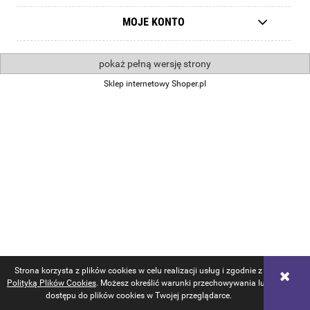
MOJE KONTO
pokaż pełną wersję strony
Sklep internetowy Shoper.pl
Strona korzysta z plików cookies w celu realizacji usług i zgodnie z
Polityką Plików Cookies
. Możesz określić warunki przechowywania lub
dostępu do plików cookies w Twojej przeglądarce.