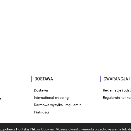
DOSTAWA
GWARANCJA I
Dostawa
Reklamacje i ods
y
International shipping
Regulamin konku
Darmowa wysyłka - regulamin
Płatności
i zgodnie z
Polityką Plików Cookies
. Możesz określić warunki przechowywania lub do