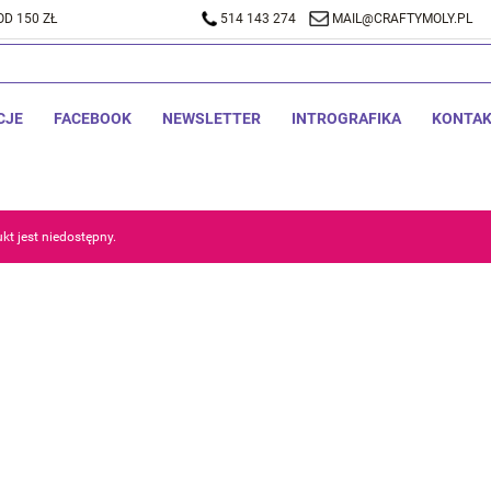
D 150 ZŁ
A DOSTAWA OD 150 ZŁ
514 143 274
514 143 274
MAIL@CRAFTYMOLY.PL
MAIL@CRA
CJE
FACEBOOK
NEWSLETTER
INTROGRAFIKA
KONTA
kt jest niedostępny.