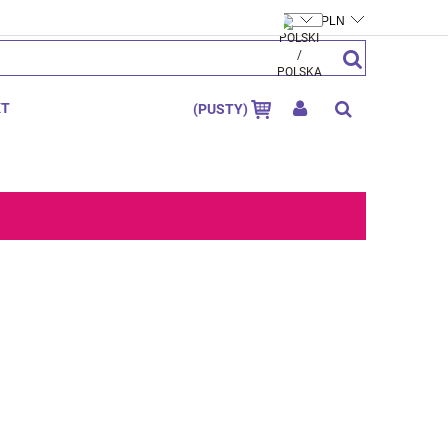
FTYMOLY.PL
ZAREJESTRUJ SIĘ
ZALOGUJ SIĘ
KT
(PUSTY)