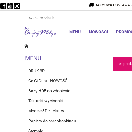
DARMOWA DOSTAWA O
DARMOW
MENU
NOWOŚCI
PROMO
MENU
Ten produ
DRUK 3D
Co Ci Dust - NOWOŚĆ !
Bazy HDF do zdobienia
Tekturki, wycinanki
Modele 3D z tektury
Papiery do scrapbookingu
Stemple