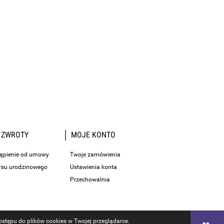
 ZWROTY
MOJE KONTO
tąpienie od umowy
Twoje zamówienia
rsu urodzinowego
Ustawienia konta
Przechowalnia
stępu do plików cookies w Twojej przeglądarce.