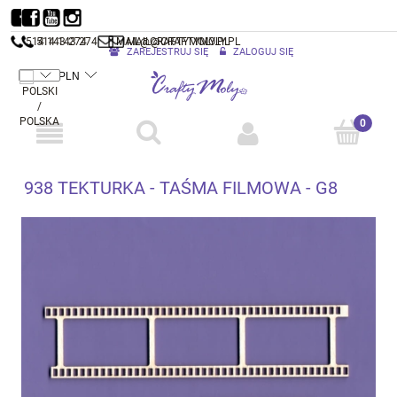
514 143 274
514 143 274
MAIL@CRAFTYMOLY.PL
MAIL@CRAFTYMOLY.PL
ZAREJESTRUJ SIĘ
ZALOGUJ SIĘ
938 TEKTURKA - TAŚMA FILMOWA - G8