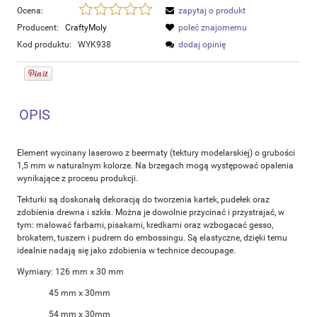
Ocena:
zapytaj o produkt
Producent:
CraftyMoly
poleć znajomemu
Kod produktu:
WYK938
dodaj opinię
OPIS
Element wycinany laserowo z beermaty (tektury modelarskiej) o grubości
1,5 mm w naturalnym kolorze. Na brzegach mogą występować opalenia
wynikające z procesu produkcji.
Tekturki są doskonałą dekoracją do tworzenia kartek, pudełek oraz
zdobienia drewna i szkła. Można je dowolnie przycinać i przystrajać, w
tym: malować farbami, pisakami, kredkami oraz wzbogacać gesso,
brokatem, tuszem i pudrem do embossingu. Są elastyczne, dzięki temu
idealnie nadają się jako zdobienia w technice decoupage.
Wymiary: 126 mm x 30 mm
45 mm x 30mm
54 mm x 30mm