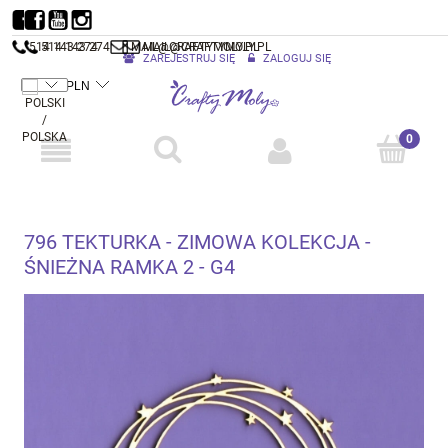
514 143 274
514 143 274
MAIL@CRAFTYMOLY.PL
MAIL@CRAFTYMOLY.PL
ZAREJESTRUJ SIĘ
ZALOGUJ SIĘ
796 TEKTURKA - ZIMOWA KOLEKCJA -
ŚNIEŻNA RAMKA 2 - G4