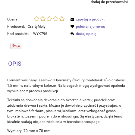
dodaj do przechowalni
Ocena:
zapytaj o produkt
Producent:
CraftyMoly
poleć znajomemu
Kod produktu:
WYK796
dodaj opinię
OPIS
Element wycinany laserowo z beermaty (tektury modelarskiej) o grubości
1,5 mm w naturalnym kolorze. Na brzegach mogą występować opalenia
wynikające z procesu produkcji.
Tekturki są doskonałą dekoracją do tworzenia kartek, pudełek oraz
zdobienia drewna i szkła. Można je dowolnie przycinać i przystrajać, w
tym: malować farbami, pisakami, kredkami oraz wzbogacać gesso,
brokatem, tuszem i pudrem do embossingu. Są elastyczne, dzięki temu
idealnie nadają się jako zdobienia w technice decoupage.
Wymiary: 70 mm x 70 mm