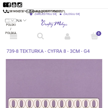
514 143 274
514 143 274
MAIL@CRAFTYMOLY.PL
MAIL@CRAFTYMOLY.PL
ZAREJESTRUJ SIĘ
ZALOGUJ SIĘ
739-8 TEKTURKA - CYFRA 8 - 3CM - G4