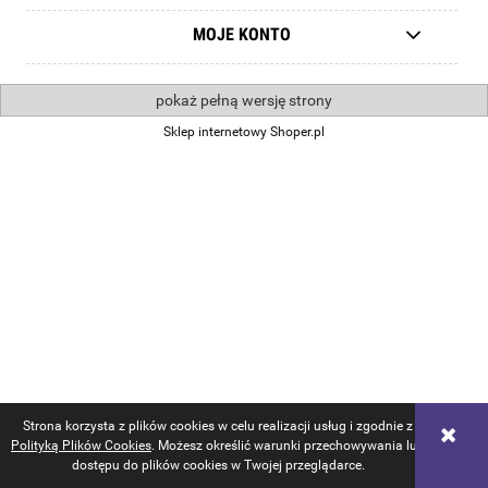
MOJE KONTO
pokaż pełną wersję strony
Sklep internetowy Shoper.pl
Strona korzysta z plików cookies w celu realizacji usług i zgodnie z
Polityką Plików Cookies
. Możesz określić warunki przechowywania lub
dostępu do plików cookies w Twojej przeglądarce.