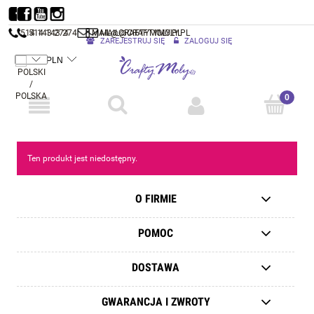
514 143 274
514 143 274
MAIL@CRAFTYMOLY.PL
MAIL@CRAFTYMOLY.PL
ZAREJESTRUJ SIĘ
ZALOGUJ SIĘ
Ten produkt jest niedostępny.
O FIRMIE
POMOC
DOSTAWA
GWARANCJA I ZWROTY