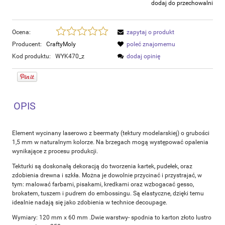
dodaj do przechowalni
Ocena:
zapytaj o produkt
Producent:
CraftyMoly
poleć znajomemu
Kod produktu:
WYK470_z
dodaj opinię
OPIS
Element wycinany laserowo z beermaty (tektury modelarskiej) o grubości
1,5 mm w naturalnym kolorze. Na brzegach mogą występować opalenia
wynikające z procesu produkcji.
Tekturki są doskonałą dekoracją do tworzenia kartek, pudełek, oraz
zdobienia drewna i szkła. Można je dowolnie przycinać i przystrajać, w
tym: malować farbami, pisakami, kredkami oraz wzbogacać gesso,
brokatem, tuszem i pudrem do embossingu. Są elastyczne, dzięki temu
idealnie nadają się jako zdobienia w technice decoupage.
Wymiary: 120 mm x 60 mm .Dwie warstwy- spodnia to karton złoto lustro