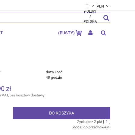
FTYMOLY.PL
ZAREJESTRUJ SIĘ
ZALOGUJ SIĘ
KT
(PUSTY)
:
duża ilość
48 godzin
90 zł
% VAT, bez kosztów dostawy
DO KOSZYKA
.
Zyskujesz
2
pkt [
?
]
dodaj do przechowalni