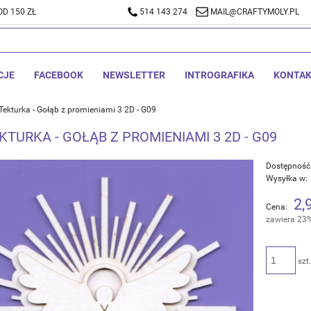
D 150 ZŁ
A DOSTAWA OD 150 ZŁ
514 143 274
514 143 274
MAIL@CRAFTYMOLY.PL
MAIL@CRA
CJE
FACEBOOK
NEWSLETTER
INTROGRAFIKA
KONTA
Tekturka - Gołąb z promieniami 3 2D - G09
KTURKA - GOŁĄB Z PROMIENIAMI 3 2D - G09
Dostępność
Wysyłka w:
2,
Cena:
zawiera 23
szt