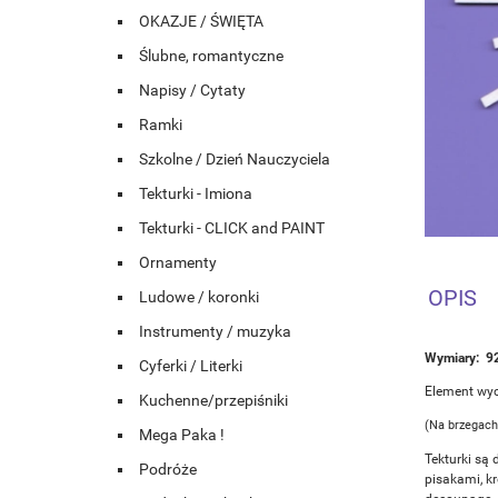
OKAZJE / ŚWIĘTA
Ślubne, romantyczne
Napisy / Cytaty
Ramki
Szkolne / Dzień Nauczyciela
Tekturki - Imiona
Tekturki - CLICK and PAINT
Ornamenty
OPIS
Ludowe / koronki
Instrumenty / muzyka
Wymiary: 
Cyferki / Literki
Element wyc
Kuchenne/przepiśniki
(Na brzegach
Mega Paka !
Tekturki są 
Podróże
pisakami, k