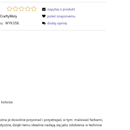
zapytaj o produkt
CraftyMoly
poleć znajomemu
tu:
WYK358.
dodaj opinię
 kolorze.
ożna je dowolnie przycinać i przystrajać, w tym: malować farbami,
czne, dzięki temu idealnie nadają się jako zdobienia w technice