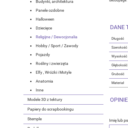
decoupage.
Budynki, architektura
Panele ozdobne
Halloween
DANE 
Dziecięce
Religijne / Dewocjonalia
Długość
Hobby / Sport / Zawody
Szerokość
Pojazdy
Wysokość
Rośliny i zwierzęta
Głębokość
Elfy , Wróżki i Motyle
Grubość
Anatomia
Materiał
Inne
OPINIE
Modele 3D z tektury
Papiery do scrapbookingu
Stemple
Imię lub p