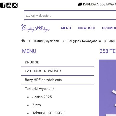
DARMOWA DOSTAWA O
DARMOW
MENU
NOWOŚCI
PROMO
»
»
»
Tekturki, wycinanki
Religijne / Dewocjonalia
358 
MENU
358 TE
DRUK 3D
Co Ci Dust - NOWOŚĆ !
Bazy HDF do zdobienia
Tekturki, wycinanki
Jesień 2025
Złoto
Tekturki - KOLEKCJE