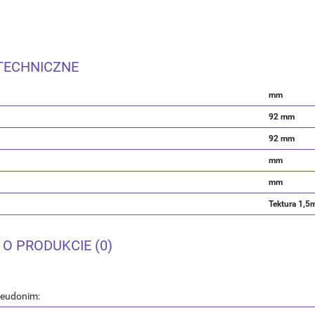
TECHNICZNE
mm
92 mm
92 mm
mm
mm
Tektura 1,
 O PRODUKCIE (0)
seudonim: