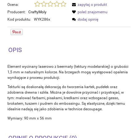
Ocena:
zapytaj o produkt
Producent:
CraftyMoly
poleć znajomemu
Kod produktu:
WYK286x
dodaj opinię
OPIS
Element wycinany laserowo z beermaty (tektury modelarskiej) o grubości
1,5 mm w naturalnym kolorze. Na brzegach mogą występować opalenia
wynikające z procesu produkcji.
Tekturki są doskonałą dekoracją do tworzenia kartek, pudełek oraz
zdobienia drewna i szkła. Można je dowolnie przycinać i przystrajać, w
tym: malować farbami, pisakami, kredkami oraz wzbogacać gesso,
brokatem, tuszem i pudrem do embossingu. Są elastyczne, dzięki temu
idealnie nadają się jako zdobienia w technice decoupage.
Wymiary: 90 mm x 56 mm