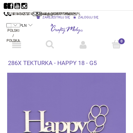
514 143 274
514 143 274
MAIL@CRAFTYMOLY.PL
MAIL@CRAFTYMOLY.PL
ZAREJESTRUJ SIĘ
ZALOGUJ SIĘ
286X TEKTURKA - HAPPY 18 - G5