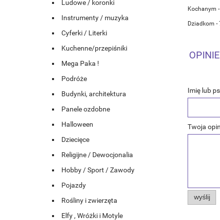
Ludowe / koronki
Kochanym -
Instrumenty / muzyka
Dziadkom -
Cyferki / Literki
Kuchenne/przepiśniki
OPINIE
Mega Paka !
Podróże
Imię lub p
Budynki, architektura
Panele ozdobne
Halloween
Twoja opin
Dziecięce
Religijne / Dewocjonalia
Hobby / Sport / Zawody
Pojazdy
wyślij
Rośliny i zwierzęta
Elfy , Wróżki i Motyle