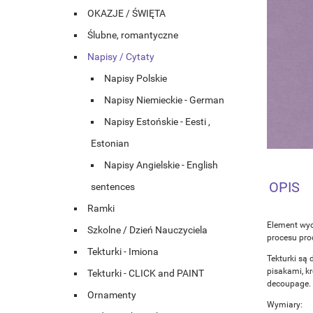
OKAZJE / ŚWIĘTA
Ślubne, romantyczne
Napisy / Cytaty
Napisy Polskie
Napisy Niemieckie - German
Napisy Estońskie - Eesti ,
Estonian
Napisy Angielskie - English
OPIS
sentences
Ramki
Element wyc
Szkolne / Dzień Nauczyciela
procesu prod
Tekturki - Imiona
Tekturki są 
pisakami, k
Tekturki - CLICK and PAINT
decoupage.
Ornamenty
Wymiary: