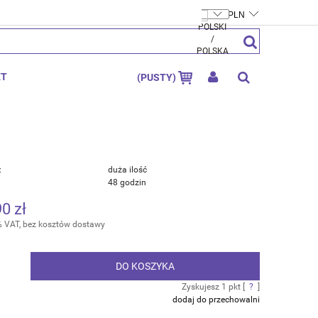
FTYMOLY.PL
ZAREJESTRUJ SIĘ
ZALOGUJ SIĘ
KT
(PUSTY)
:
duża ilość
48 godzin
90 zł
% VAT, bez kosztów dostawy
DO KOSZYKA
.
Zyskujesz
1
pkt [
?
]
dodaj do przechowalni