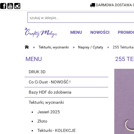
DARMOWA DOSTAWA O
DARMOW
MENU
NOWOŚCI
PROMO
»
»
»
Tekturki, wycinanki
Napisy / Cytaty
255 Tekturka
MENU
255 T
DRUK 3D
Co Ci Dust - NOWOŚĆ !
Bazy HDF do zdobienia
Tekturki, wycinanki
Jesień 2025
Złoto
Tekturki - KOLEKCJE