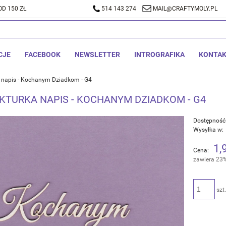
D 150 ZŁ
A DOSTAWA OD 150 ZŁ
514 143 274
514 143 274
MAIL@CRAFTYMOLY.PL
MAIL@CRA
CJE
FACEBOOK
NEWSLETTER
INTROGRAFIKA
KONTA
 napis - Kochanym Dziadkom - G4
EKTURKA NAPIS - KOCHANYM DZIADKOM - G4
Dostępność
Wysyłka w:
1,
Cena:
zawiera 23
szt