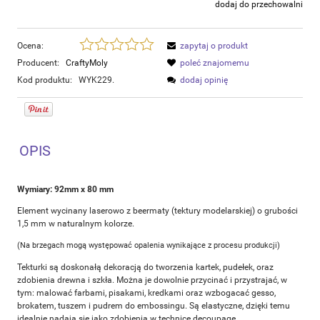
dodaj do przechowalni
Ocena:
zapytaj o produkt
Producent:
CraftyMoly
poleć znajomemu
Kod produktu:
WYK229.
dodaj opinię
OPIS
Wymiary: 92mm x 80 mm
Element wycinany laserowo z beermaty (tektury modelarskiej) o grubości
1,5 mm w naturalnym kolorze.
(Na brzegach mogą występować opalenia wynikające z procesu produkcji)
Tekturki są doskonałą dekoracją do tworzenia kartek, pudełek, oraz
zdobienia drewna i szkła. Można je dowolnie przycinać i przystrajać, w
tym: malować farbami, pisakami, kredkami oraz wzbogacać gesso,
brokatem, tuszem i pudrem do embossingu. Są elastyczne, dzięki temu
idealnie nadają się jako zdobienia w technice decoupage.