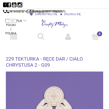
514 143 274
514 143 274
MAIL@CRAFTYMOLY.PL
MAIL@CRAFTYMOLY.PL
ZAREJESTRUJ SIĘ
ZALOGUJ SIĘ
229 TEKTURKA - RĘCE DAR / CIAŁO
CHRYSTUSA 2 - G09