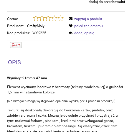
dodaj do przechowalni
Ocena:
zapytaj o produkt
Producent:
CraftyMoly
poleć znajomemu
Kod produktu:
WYK225.
dodaj opinię
OPIS
Wymiary: 91mm x 47 mm
Element wycinany laserowo z beermaty (tektury modelarskiej) o grubości
1,5 mm w naturalnym kolorze.
(Na brzegach mogą występować opalenia wynikające z procesu produkcji)
Tekturki są doskonałą dekoracją do tworzenia kartek, pudełek, oraz
zdobienia drewna i szkła. Można je dowolnie przycinać i przystrajać, w
tym: malować farbami, pisakami, kredkami oraz wzbogacać gesso,
brokatem, tuszem i pudrem do embossingu. Są elastyczne, dzięki temu
idealnie nadają się jako zdobienia w technice decoupage.