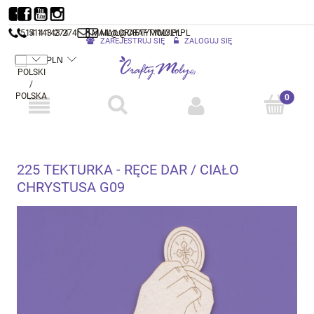
514 143 274
514 143 274
MAIL@CRAFTYMOLY.PL
MAIL@CRAFTYMOLY.PL
ZAREJESTRUJ SIĘ
ZALOGUJ SIĘ
225 TEKTURKA - RĘCE DAR / CIAŁO
CHRYSTUSA G09