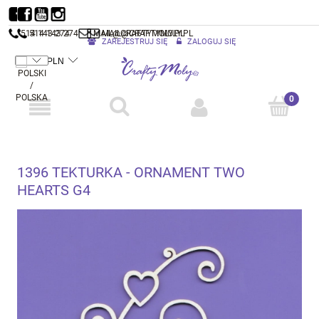
514 143 274
514 143 274
MAIL@CRAFTYMOLY.PL
MAIL@CRAFTYMOLY.PL
ZAREJESTRUJ SIĘ
ZALOGUJ SIĘ
1396 TEKTURKA - ORNAMENT TWO
HEARTS G4