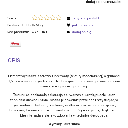
dodaj do przechowalni
Ocena:
zapytaj o produkt
Producent:
CraftyMoly
poleć znajomemu
Kod produktu:
WYK1040
dodaj opinię
OPIS
Element wycinany laserowo z beermaty (tektury modelarskiej) o grubości
1,5 mm w naturalnym kolorze. Na brzegach mogą występować opalenia
wynikające z procesu produkcji.
Tekturki są doskonałą dekoracją do tworzenia kartek, pudełek oraz
zdobienia drewna i szkła. Można je dowolnie przycinać i przystrajać, w
tym: malować farbami, pisakami, kredkami oraz wzbogacać gesso,
brokatem, tuszem i pudrem do embossingu. Są elastyczne, dzięki temu
idealnie nadają się jako zdobienia w technice decoupage.
Wymiary : 80x78mm