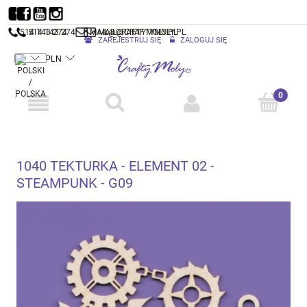
514 143 274
514 143 274
MAIL@CRAFTYMOLY.PL
MAIL@CRAFTYMOLY.PL
ZAREJESTRUJ SIĘ
ZALOGUJ SIĘ
1040 TEKTURKA - ELEMENT 02 -
STEAMPUNK - G09