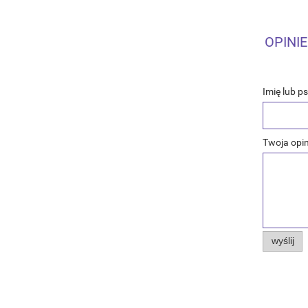
OPINIE
Imię lub p
Twoja opin
wyślij