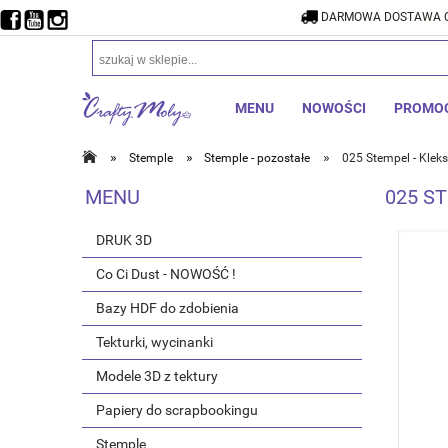
DARMOWA DOSTAWA O
DARMOW
MENU
NOWOŚCI
PROMO
»
»
»
Stemple
Stemple - pozostałe
025 Stempel - Kleks
MENU
025 ST
DRUK 3D
Co Ci Dust - NOWOŚĆ !
Bazy HDF do zdobienia
Tekturki, wycinanki
Modele 3D z tektury
Papiery do scrapbookingu
Stemple