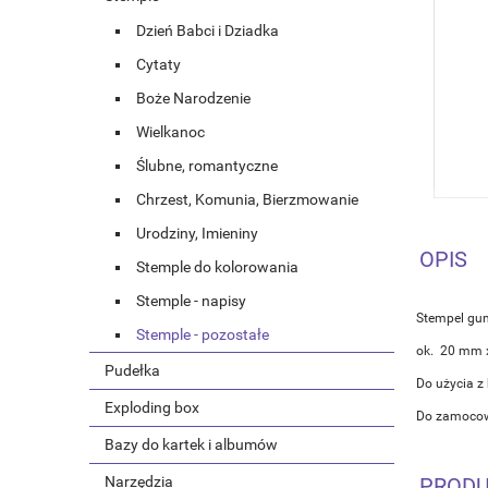
Dzień Babci i Dziadka
Cytaty
Boże Narodzenie
Wielkanoc
Ślubne, romantyczne
Chrzest, Komunia, Bierzmowanie
Urodziny, Imieniny
OPIS
Stemple do kolorowania
Stemple - napisy
Stempel gu
Stemple - pozostałe
ok. 20 mm 
Pudełka
Do użycia z
Exploding box
Do zamocowa
Bazy do kartek i albumów
Narzędzia
PRODU