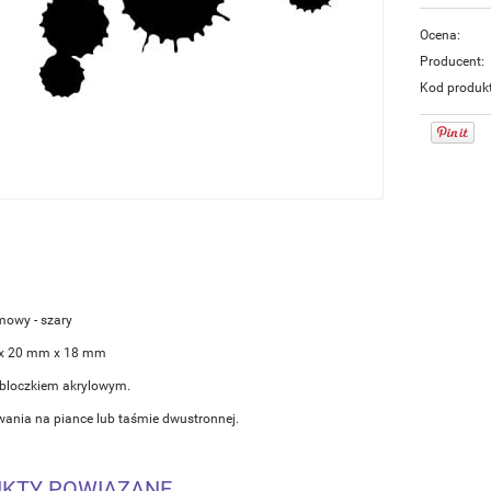
Ocena:
Producent:
Kod produk
mowy - szary
x 20 mm x 18 mm
 bloczkiem akrylowym.
nia na piance lub taśmie dwustronnej.
KTY POWIĄZANE