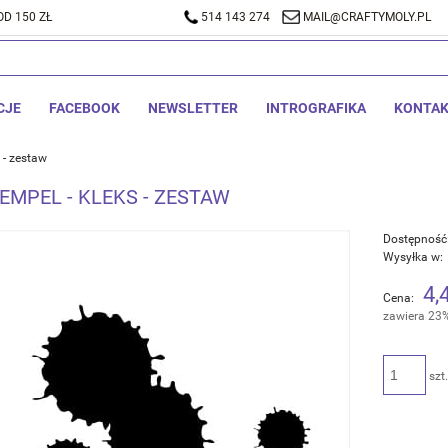
D 150 ZŁ
A DOSTAWA OD 150 ZŁ
514 143 274
514 143 274
MAIL@CRAFTYMOLY.PL
MAIL@CRA
CJE
FACEBOOK
NEWSLETTER
INTROGRAFIKA
KONTA
 - zestaw
EMPEL - KLEKS - ZESTAW
Dostępność
Wysyłka w:
4,
Cena:
zawiera 23
szt