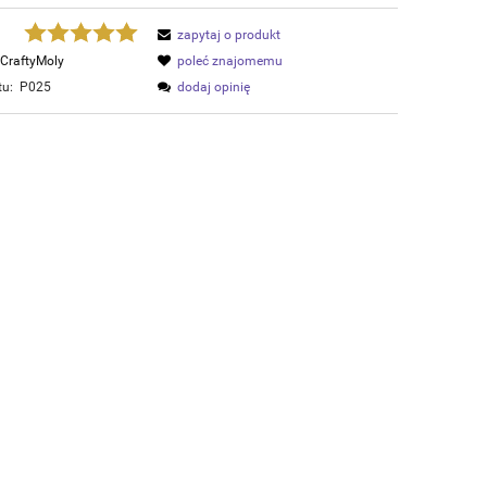
zapytaj o produkt
CraftyMoly
poleć znajomemu
tu:
P025
dodaj opinię