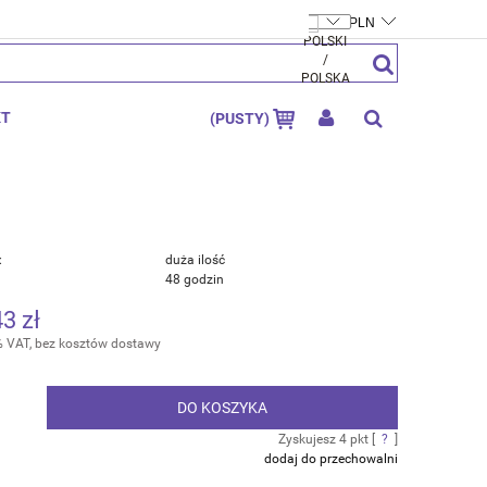
FTYMOLY.PL
ZAREJESTRUJ SIĘ
ZALOGUJ SIĘ
KT
(PUSTY)
:
duża ilość
48 godzin
43 zł
% VAT, bez kosztów dostawy
DO KOSZYKA
.
Zyskujesz
4
pkt [
?
]
dodaj do przechowalni