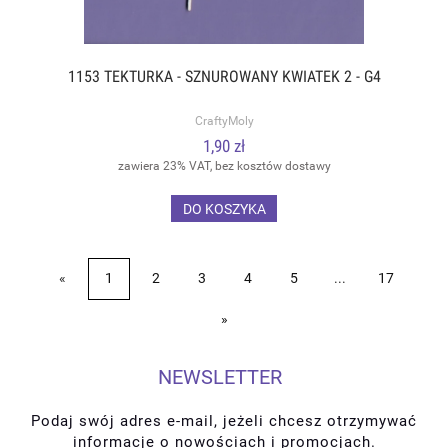
1153 TEKTURKA - SZNUROWANY KWIATEK 2 - G4
CraftyMoly
1,90 zł
zawiera 23% VAT, bez kosztów dostawy
DO KOSZYKA
«
1
2
3
4
5
...
17
»
NEWSLETTER
Podaj swój adres e-mail, jeżeli chcesz otrzymywać
informacje o nowościach i promocjach.