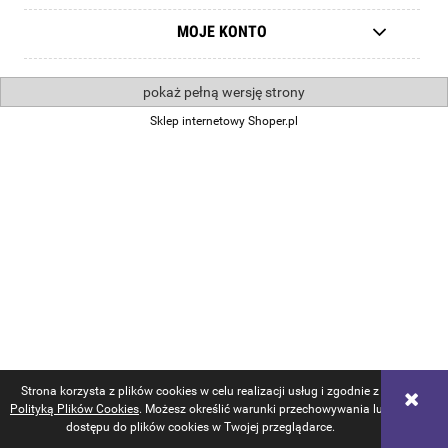
MOJE KONTO
pokaż pełną wersję strony
Sklep internetowy Shoper.pl
Strona korzysta z plików cookies w celu realizacji usług i zgodnie z
Polityką Plików Cookies
. Możesz określić warunki przechowywania lub
dostępu do plików cookies w Twojej przeglądarce.