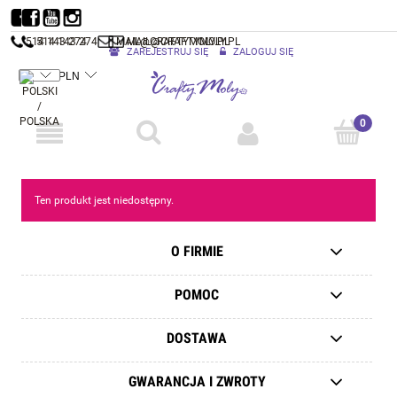
514 143 274
514 143 274
MAIL@CRAFTYMOLY.PL
MAIL@CRAFTYMOLY.PL
ZAREJESTRUJ SIĘ
ZALOGUJ SIĘ
Ten produkt jest niedostępny.
O FIRMIE
POMOC
DOSTAWA
GWARANCJA I ZWROTY