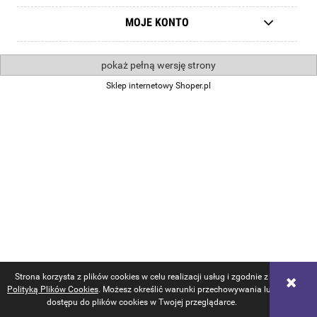
MOJE KONTO
pokaż pełną wersję strony
Sklep internetowy Shoper.pl
Strona korzysta z plików cookies w celu realizacji usług i zgodnie z
Polityką Plików Cookies
. Możesz określić warunki przechowywania lub
dostępu do plików cookies w Twojej przeglądarce.