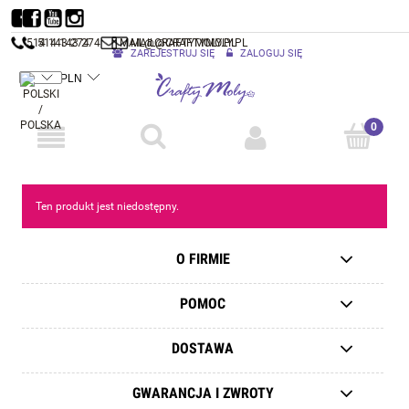
514 143 274
514 143 274
MAIL@CRAFTYMOLY.PL
MAIL@CRAFTYMOLY.PL
ZAREJESTRUJ SIĘ
ZALOGUJ SIĘ
Ten produkt jest niedostępny.
O FIRMIE
POMOC
DOSTAWA
GWARANCJA I ZWROTY