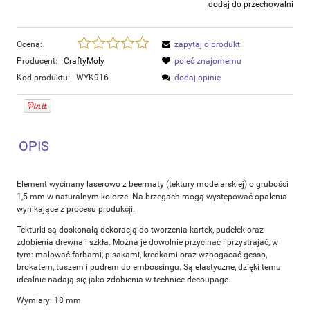
dodaj do przechowalni
Ocena:
zapytaj o produkt
Producent:
CraftyMoly
poleć znajomemu
Kod produktu:
WYK916
dodaj opinię
OPIS
Element wycinany laserowo z beermaty (tektury modelarskiej) o grubości
1,5 mm w naturalnym kolorze. Na brzegach mogą występować opalenia
wynikające z procesu produkcji.
Tekturki są doskonałą dekoracją do tworzenia kartek, pudełek oraz
zdobienia drewna i szkła. Można je dowolnie przycinać i przystrajać, w
tym: malować farbami, pisakami, kredkami oraz wzbogacać gesso,
brokatem, tuszem i pudrem do embossingu. Są elastyczne, dzięki temu
idealnie nadają się jako zdobienia w technice decoupage.
Wymiary: 18 mm