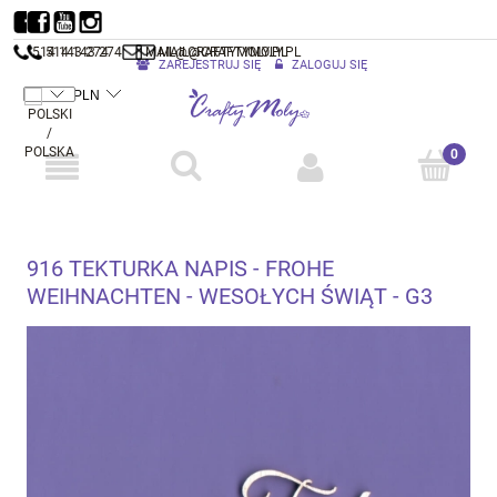
514 143 274
514 143 274
MAIL@CRAFTYMOLY.PL
MAIL@CRAFTYMOLY.PL
ZAREJESTRUJ SIĘ
ZALOGUJ SIĘ
916 TEKTURKA NAPIS - FROHE
WEIHNACHTEN - WESOŁYCH ŚWIĄT - G3