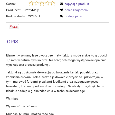
Ocena:
zapytaj o produkt
Producent:
CraftyMoly
poleć znajomemu
Kod produktu:
WYK501
dodaj opinię
OPIS
Element wycinany laserowo z beermaty (tektury modelarskiej) o grubości
1,5 mm w naturalnym kolorze. Na brzegach mogą występować opalenia
wynikające z procesu produkcji.
Tekturki są doskonałą dekoracją do tworzenia kartek, pudełek oraz
zdobienia drewna i szkła. Można je dowolnie przycinać i przystrajać, w
tym: malować farbami, pisakami, kredkami oraz wzbogacać gesso,
brokatem, tuszem i pudrem do embossingu. Są elastyczne, dzięki temu
idealnie nadają się jako zdobienia w technice decoupage.
Wymiary:
Wysokość: ok. 20 mm,
Długość: 68 mm - można rozcinać