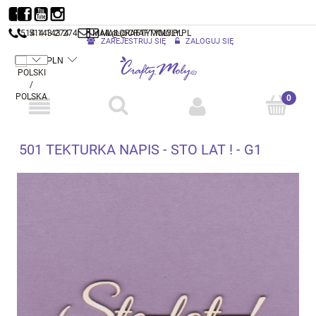
514 143 274
514 143 274
MAIL@CRAFTYMOLY.PL
MAIL@CRAFTYMOLY.PL
ZAREJESTRUJ SIĘ
ZALOGUJ SIĘ
501 TEKTURKA NAPIS - STO LAT ! - G1