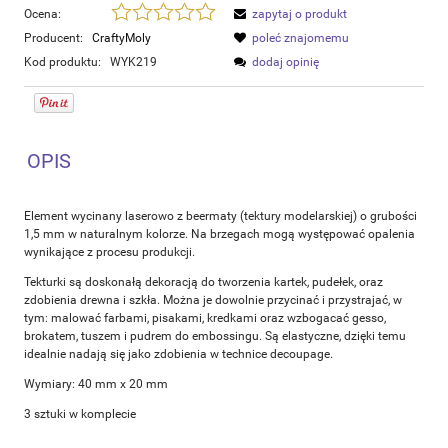
Ocena:
zapytaj o produkt
Producent:
CraftyMoly
poleć znajomemu
Kod produktu:
WYK219
dodaj opinię
OPIS
Element wycinany laserowo z beermaty (tektury modelarskiej) o grubości
1,5 mm w naturalnym kolorze. Na brzegach mogą występować opalenia
wynikające z procesu produkcji.
Tekturki są doskonałą dekoracją do tworzenia kartek, pudełek, oraz
zdobienia drewna i szkła. Można je dowolnie przycinać i przystrajać, w
tym: malować farbami, pisakami, kredkami oraz wzbogacać gesso,
brokatem, tuszem i pudrem do embossingu. Są elastyczne, dzięki temu
idealnie nadają się jako zdobienia w technice decoupage.
Wymiary: 40 mm x 20 mm
3 sztuki w komplecie