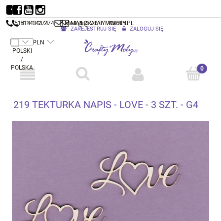
514 143 274
514 143 274
MAIL@CRAFTYMOLY.PL
MAIL@CRAFTYMOLY.PL
ZAREJESTRUJ SIĘ
ZALOGUJ SIĘ
219 TEKTURKA NAPIS - LOVE - 3 SZT. - G4