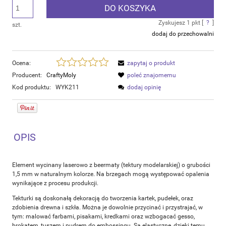
DO KOSZYKA
Zyskujesz
1
pkt [
?
]
szt.
dodaj do przechowalni
Ocena:
zapytaj o produkt
Producent:
CraftyMoly
poleć znajomemu
Kod produktu:
WYK211
dodaj opinię
OPIS
Element wycinany laserowo z beermaty (tektury modelarskiej) o grubości
1,5 mm w naturalnym kolorze. Na brzegach mogą występować opalenia
wynikające z procesu produkcji.
Tekturki są doskonałą dekoracją do tworzenia kartek, pudełek, oraz
zdobienia drewna i szkła. Można je dowolnie przycinać i przystrajać, w
tym: malować farbami, pisakami, kredkami oraz wzbogacać gesso,
brokatem, tuszem i pudrem do embossingu. Są elastyczne, dzięki temu