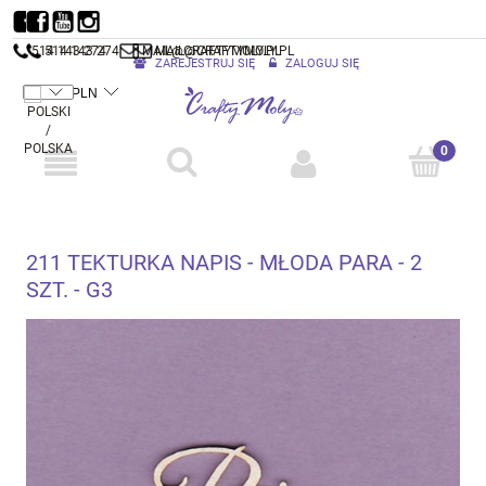
514 143 274
514 143 274
MAIL@CRAFTYMOLY.PL
MAIL@CRAFTYMOLY.PL
ZAREJESTRUJ SIĘ
ZALOGUJ SIĘ
211 TEKTURKA NAPIS - MŁODA PARA - 2
SZT. - G3