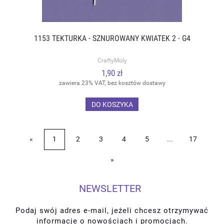
1153 TEKTURKA - SZNUROWANY KWIATEK 2 - G4
CraftyMoly
1,90 zł
zawiera 23% VAT, bez kosztów dostawy
DO KOSZYKA
«
1
2
3
4
5
...
17
»
NEWSLETTER
Podaj swój adres e-mail, jeżeli chcesz otrzymywać
informacje o nowościach i promocjach.