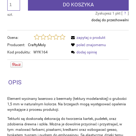
DO KOSZYKA
Zyskujesz
1
pkt [
?
]
szt.
dodaj do przechowalni
Ocena:
zapytaj o produkt
Producent:
CraftyMoly
poleć znajomemu
Kod produktu:
WYK164
dodaj opinię
OPIS
Element wycinany laserowo z beermaty (tektury modelarskiej) o grubości
1,5 mm w naturalnym kolorze. Na brzegach mogą występować opalenia
wynikające z procesu produkcji.
Tekturki są doskonałą dekoracją do tworzenia kartek, pudełek, oraz
zdobienia drewna i szkła. Można je dowolnie przycinać i przystrajać, w
tym: malować farbami, pisakami, kredkami oraz wzbogacać gesso,
brokatem, tuszem i pudrem do embossingu. Są elastyczne, dzięki temu