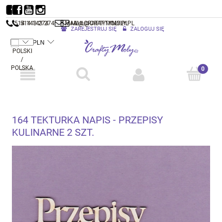
514 143 274
514 143 274
MAIL@CRAFTYMOLY.PL
MAIL@CRAFTYMOLY.PL
ZAREJESTRUJ SIĘ
ZALOGUJ SIĘ
164 TEKTURKA NAPIS - PRZEPISY
KULINARNE 2 SZT.