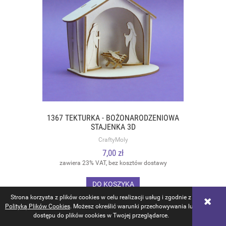
1367 TEKTURKA - BOŻONARODZENIOWA
STAJENKA 3D
CraftyMoly
7,00 zł
zawiera 23% VAT, bez kosztów dostawy
DO KOSZYKA
Strona korzysta z plików cookies w celu realizacji usług i zgodnie z
Polityką Plików Cookies
. Możesz określić warunki przechowywania lub
dostępu do plików cookies w Twojej przeglądarce.